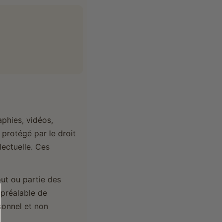
aphies, vidéos,
 protégé par le droit
lectuelle. Ces
out ou partie des
 préalable de
sonnel et non