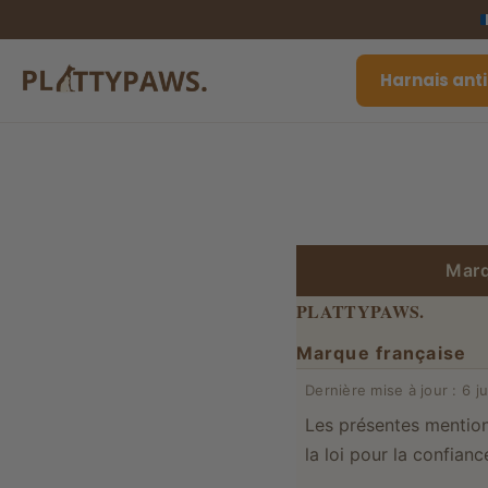
Passer au contenu
Harnais anti
Marq
PLATTYPAWS.
Marque française
Dernière mise à jour : 6 j
Les présentes mentions
la loi pour la confia