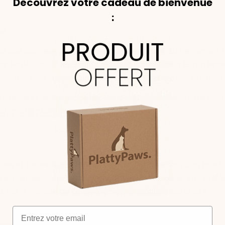
Découvrez votre cadeau de bienvenue
:
es
raite des données personnelles conformément au Règlement G
s (RGPD) pour les clients résidant dans l'Union Européenn
tification, de suppression, de portabilité et d'opposition s
traitements et l'exercice de vos droits, consultez notre Polit
support@plattypaws.com
.
okies et technologies similaires afin d'assurer son bon fon
rsonnaliser votre expérience. Vous pouvez gérer vos préfér
 via le module de consentement disponible sur le site.
ens externes