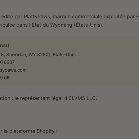
t édité par PlattyPaws, marque commerciale exploitée par
riculée dans l'État du Wyoming (États-Unis).
aws)
8, Sheridan, WY 82801, États-Unis
1976607
attypaws.com
19 06
ation : le représentant légal d'ELVMS LLC.
r la plateforme Shopify :