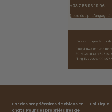
+33 7 56 93 19 06
Notre équipe s'engage à 
Par des propriétaires de
PlattyPaws est une mar
30 N Gould St #64518, 
Filing ID : 2026-001976
Par des propriétaires de chiens et
Politique
chats. Pour des propriétaires de