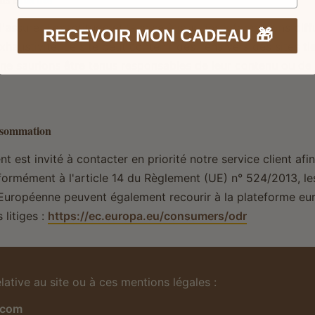
'assurer l'exactitude et la mise à jour des informations diffu
RECEVOIR MON CADEAU 🎁
xhaustivité. Le site peut contenir des liens vers des sites t
ne saurions être tenus responsables de leur contenu ou de 
nsommation
ient est invité à contacter en priorité notre service client af
formément à l'article 14 du Règlement (UE) n° 524/2013, 
 Européenne peuvent également recourir à la plateforme e
 litiges :
https://ec.europa.eu/consumers/odr
lative au site ou à ces mentions légales :
.com